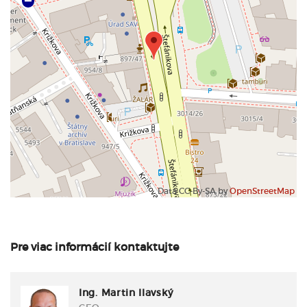
Data CC-By-SA by
OpenStreetMap
Pre viac informácií kontaktujte
Ing. Martin Ilavský