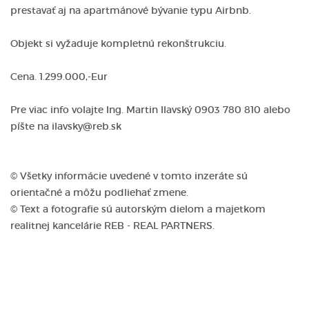
prestavať aj na apartmánové bývanie typu Airbnb.
Objekt si vyžaduje kompletnú rekonštrukciu.
Cena. 1.299.000,-Eur
Pre viac info volajte Ing. Martin Ilavský 0903 780 810 alebo
píšte na ilavsky@reb.sk
© Všetky informácie uvedené v tomto inzeráte sú
orientačné a môžu podliehať zmene.
© Text a fotografie sú autorským dielom a majetkom
realitnej kancelárie REB - REAL PARTNERS.