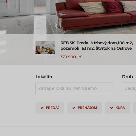
| Balkón,
REB.SK, Predaj 4 izbový dom,108 m2,
ah
pozemok 153 m2, Štvrtok na Ostrove
379.900,- €
Lokalita
Druh
Zadajte lokalitu nehnuteľnosti ..
Zadaj
PREDAJ
PRENÁJOM
KÚPA