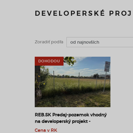
DEVELOPERSKÉ PROJ
Zoradiť podľa
DOHODOU
REB.SK Predaj-pozemok vhodný
na developerský projekt -
Miloslavov (SC)
Cena v RK