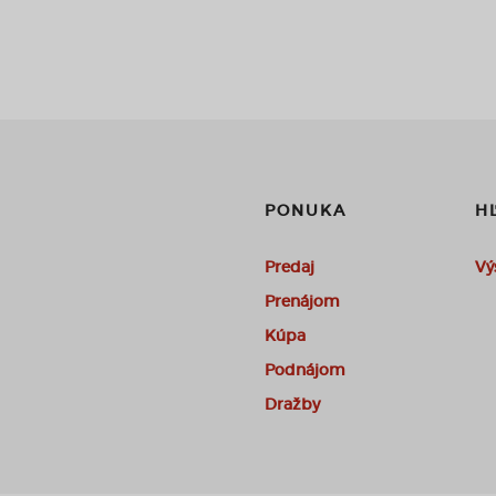
PONUKA
H
Predaj
Vý
Prenájom
Kúpa
Podnájom
Dražby