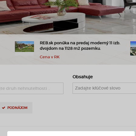
REB.sk ponúka na predaj moderný 11 izb.
dvojdom na 1128 m2 pozemku.
Cena v RK
Obsahuje
te druh nehnuteľnosti ..
PODNÁJOM