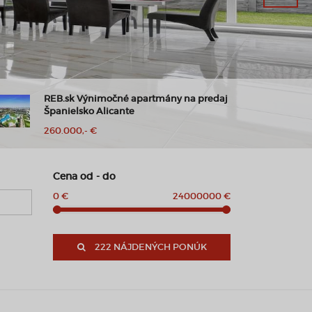
REB.sk Výnimočné apartmány na predaj
Španielsko Alicante
260.000,- €
Cena od - do
0 €
24000000 €
222 NÁJDENÝCH PONÚK