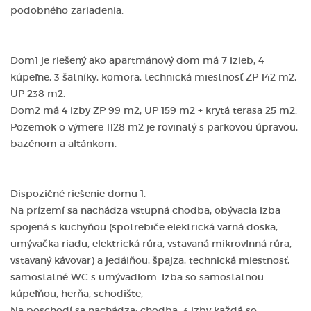
podobného zariadenia.
Dom1 je riešený ako apartmánový dom má 7 izieb, 4
kúpeľne, 3 šatníky, komora, technická miestnosť ZP 142 m2,
UP 238 m2.
Dom2 má 4 izby ZP 99 m2, UP 159 m2 + krytá terasa 25 m2.
Pozemok o výmere 1128 m2 je rovinatý s parkovou úpravou,
bazénom a altánkom.
Dispozičné riešenie domu 1:
Na prízemí sa nachádza vstupná chodba, obývacia izba
spojená s kuchyňou (spotrebiče elektrická varná doska,
umývačka riadu, elektrická rúra, vstavaná mikrovlnná rúra,
vstavaný kávovar) a jedálňou, špajza, technická miestnosť,
samostatné WC s umývadlom. Izba so samostatnou
kúpeľňou, herňa, schodište,
Na poschodí sa nachádza: chodba, 3 izby každá so