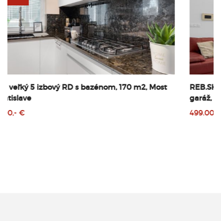
REB.SK, 4 izbový dom, 128 m2, pozemok 686 m2,
garáž, bazén, Miloslavov
499.000,- €