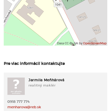
Data CC-By-SA by
OpenStreetMap
Pre viac informácií kontaktujte
Jarmila Meňhárová
realitný maklér
0918 777 774
menharova@reb.sk