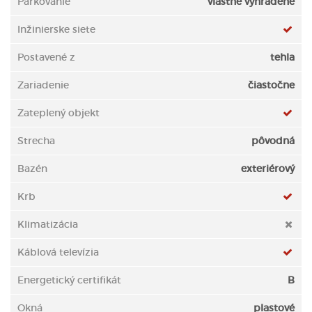
Parkovanie
vlastné vyhradené
Inžinierske siete
Postavené z
tehla
Zariadenie
čiastočne
Zateplený objekt
Strecha
pôvodná
Bazén
exteriérový
Krb
Klimatizácia
Káblová televízia
Energetický certifikát
B
Okná
plastové