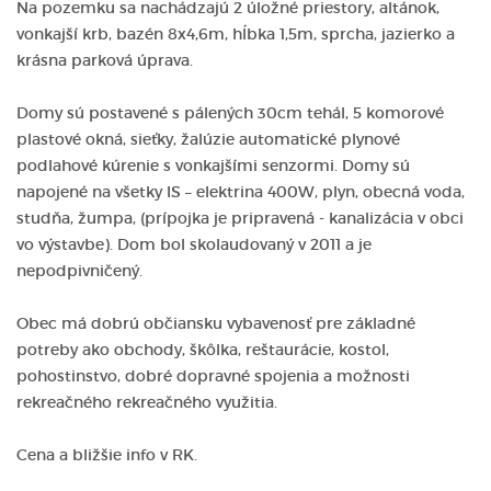
Na pozemku sa nachádzajú 2 úložné priestory, altánok,
vonkajší krb, bazén 8x4,6m, hĺbka 1,5m, sprcha, jazierko a
krásna parková úprava.
Domy sú postavené s pálených 30cm tehál, 5 komorové
plastové okná, sieťky, žalúzie automatické plynové
podlahové kúrenie s vonkajšími senzormi. Domy sú
napojené na všetky IS – elektrina 400W, plyn, obecná voda,
studňa, žumpa, (prípojka je pripravená - kanalizácia v obci
vo výstavbe). Dom bol skolaudovaný v 2011 a je
nepodpivničený.
Obec má dobrú občiansku vybavenosť pre základné
potreby ako obchody, škôlka, reštaurácie, kostol,
pohostinstvo, dobré dopravné spojenia a možnosti
rekreačného rekreačného využitia.
Cena a bližšie info v RK.