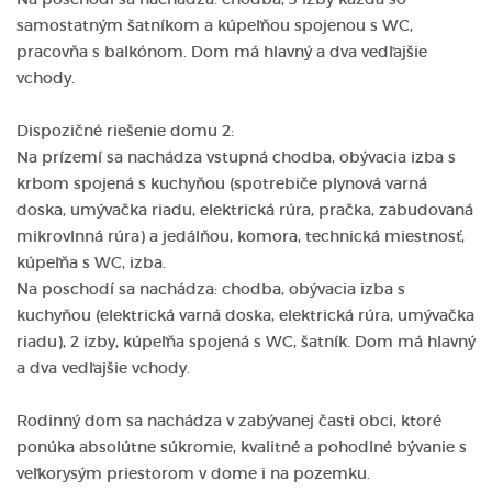
samostatným šatníkom a kúpeľňou spojenou s WC,
pracovňa s balkónom. Dom má hlavný a dva vedľajšie
vchody.
Dispozičné riešenie domu 2:
Na prízemí sa nachádza vstupná chodba, obývacia izba s
krbom spojená s kuchyňou (spotrebiče plynová varná
doska, umývačka riadu, elektrická rúra, pračka, zabudovaná
mikrovlnná rúra) a jedálňou, komora, technická miestnosť,
kúpeľňa s WC, izba.
Na poschodí sa nachádza: chodba, obývacia izba s
kuchyňou (elektrická varná doska, elektrická rúra, umývačka
riadu), 2 izby, kúpeľňa spojená s WC, šatník. Dom má hlavný
a dva vedľajšie vchody.
Rodinný dom sa nachádza v zabývanej časti obci, ktoré
ponúka absolútne súkromie, kvalitné a pohodlné bývanie s
veľkorysým priestorom v dome i na pozemku.