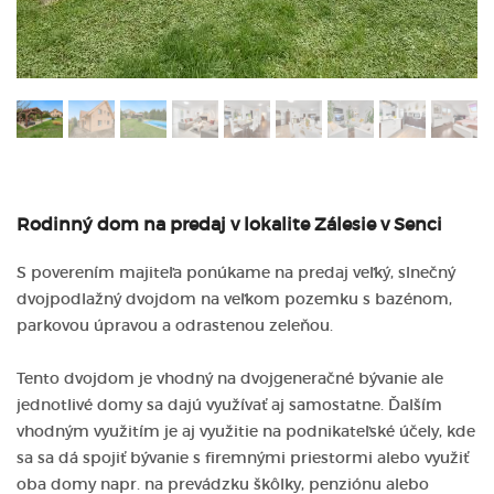
Rodinný dom na predaj v lokalite Zálesie v Senci
S poverením majiteľa ponúkame na predaj veľký, slnečný
dvojpodlažný dvojdom na veľkom pozemku s bazénom,
parkovou úpravou a odrastenou zeleňou.
Tento dvojdom je vhodný na dvojgeneračné bývanie ale
jednotlivé domy sa dajú využívať aj samostatne. Ďalším
vhodným využitím je aj využitie na podnikateľské účely, kde
sa sa dá spojiť bývanie s firemnými priestormi alebo využiť
oba domy napr. na prevádzku škôlky, penziónu alebo