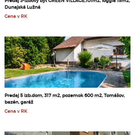
Predaj 3-izbový byt GREEN VILLAGE,101m2, loggia 15m2,
Dunajská Lužná
Cena v RK
Predaj 5 izb.dom, 317 m2, pozemok 600 m2, Tomášov,
bazén, garáž
Cena v RK