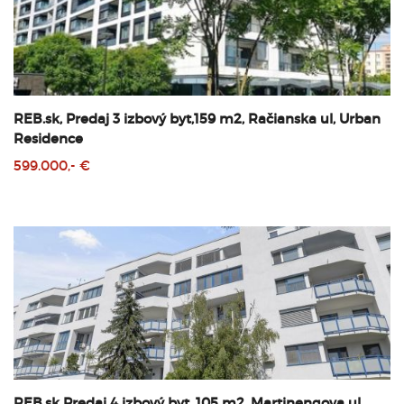
REB.sk, Predaj 3 izbový byt,159 m2, Račianska ul, Urban
Residence
599.000,- €
REB.sk Predaj 4 izbový byt, 105 m2, Martinengova ul,