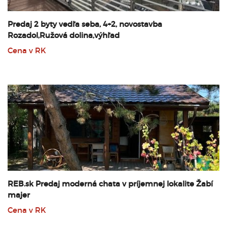
Predaj 2 byty vedľa seba, 4+2, novostavba
Rozadol,Ružová dolina,výhľad
Cena v RK
REB.sk Predaj moderná chata v príjemnej lokalite Žabí
majer
Cena v RK