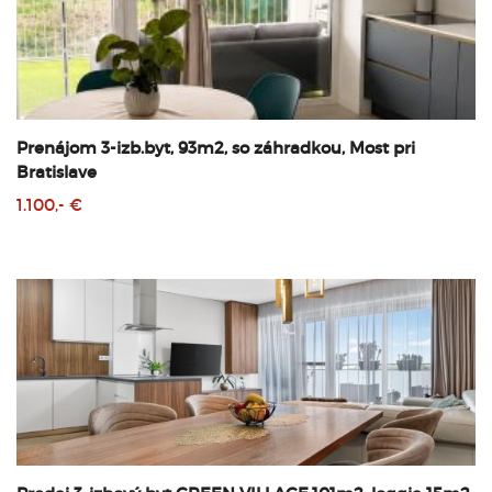
Prenájom 3-izb.byt, 93m2, so záhradkou, Most pri
Bratislave
1.100,- €