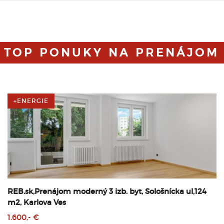
TOP PONUKY NA PRENÁJOM
+ENERGIE
REB.sk,Prenájom moderný 3 izb. byt, Sološnícka ul,124
m2, Karlova Ves
1.600,- €