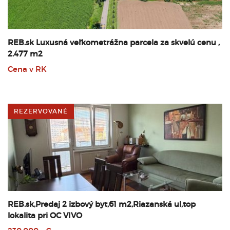
REB.sk Luxusná veľkometrážna parcela za skvelú cenu ,
2.477 m2
Cena v RK
REZERVOVANÉ
REB.sk,Predaj 2 izbový byt,61 m2,Riazanská ul,top
lokalita pri OC VIVO