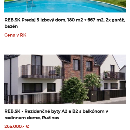
REB.SK Predaj 5 izbový dom, 180 m2 + 667 m2, 2x garáž,
bazén
Cena v RK
REB.SK - Rezidenčné byty A2 a B2 s balkónom v
rodinnom dome, Ružinov
265.000,- €