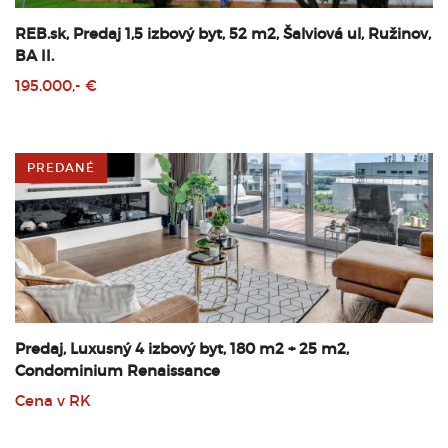
REB.sk, Predaj 1,5 izbový byt, 52 m2, Šalviová ul, Ružinov,
BA II.
195.000,- €
PREDANÉ
Predaj, Luxusný 4 izbový byt, 180 m2 + 25 m2,
Condominium Renaissance
Cena v RK