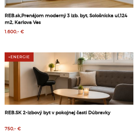
REB.sk,Prenájom moderný 3 izb. byt, Sološnícka ul,124
m2, Karlova Ves
1.600,- €
+ENERGIE
REB.SK 2-izbový byt v pokojnej časti Dúbravky
750,- €