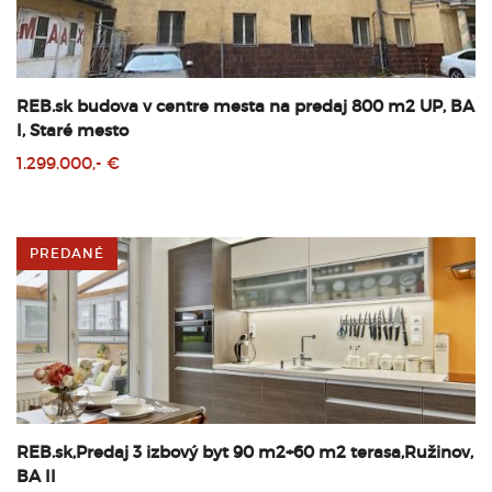
REB.sk budova v centre mesta na predaj 800 m2 UP, BA
I, Staré mesto
1.299.000,- €
PREDANÉ
REB.sk,Predaj 3 izbový byt 90 m2+60 m2 terasa,Ružinov,
BA II