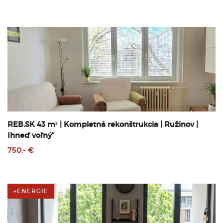
REB.SK 43 m² | Kompletná rekonštrukcia | Ružinov |
Ihneď voľný“
750,- €
+ENERGIE