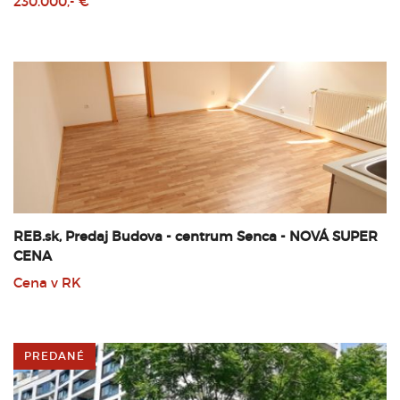
230.000,- €
REB.sk, Predaj Budova - centrum Senca - NOVÁ SUPER
CENA
Cena v RK
PREDANÉ