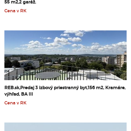
55 m2,2 garáž.
Cena v RK
REB.sk,Predaj 3 izbový priestranný byt,156 m2, Kramáre,
výhľad, BA III
Cena v RK