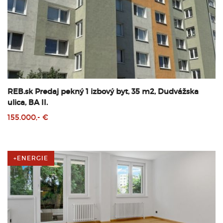
REB.sk Predaj pekný 1 izbový byt, 35 m2, Dudvážska
ulica, BA II.
155.000,- €
+ENERGIE