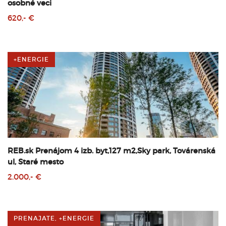
osobné veci
620,- €
+ENERGIE
REB.sk Prenájom 4 izb. byt,127 m2,Sky park, Továrenská
ul, Staré mesto
2.000,- €
PRENAJATE, +ENERGIE