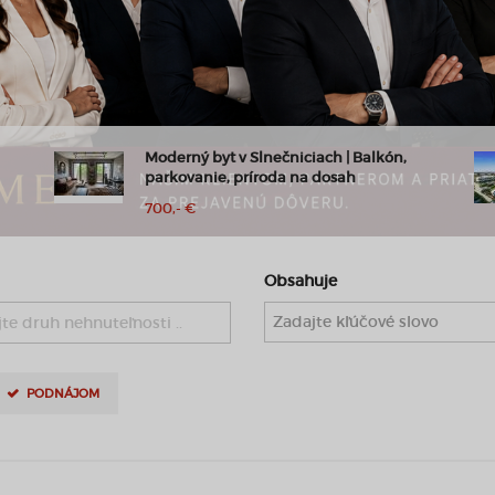
REB.sk Výnimočné apartmány na predaj
Španielsko Alicante
260.000,- €
Obsahuje
te druh nehnuteľnosti ..
PODNÁJOM