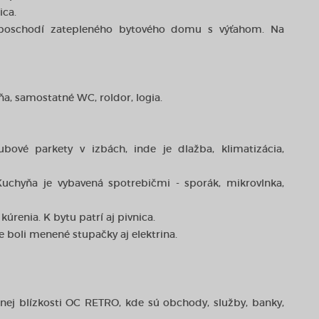
ica.
 poschodí zatepleného bytového domu s výťahom. Na
ňa, samostatné WC, roldor, logia.
ubové parkety v izbách, inde je dlažba, klimatizácia,
chyňa je vybavená spotrebičmi - sporák, mikrovlnka,
renia. K bytu patrí aj pivnica.
 boli menené stupačky aj elektrina.
ej blízkosti OC RETRO, kde sú obchody, služby, banky,