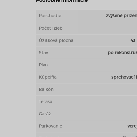
Poschodie
zvýšené príze
Počet izieb
Úžitková plocha
43
Stav
po rekonštruk
Plyn
Kúpeľňa
sprchovací 
Balkón
Terasa
Garáž
Parkovanie
vere