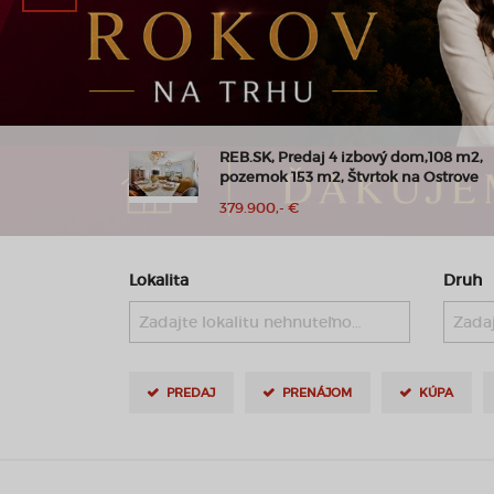
m,108 m2,
Moderný byt v Slnečniciach | Balkón,
 Ostrove
parkovanie, príroda na dosah
700,- €
Lokalita
Druh
Zadajte lokalitu nehnuteľnosti ..
Zadaj
PREDAJ
PRENÁJOM
KÚPA