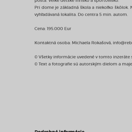
pošta. Veľké detské ihrisko a športovisko.
Pri dome je základná škola a niekoľko škôlok. 
vyhľadávaná lokalita. Do centra 5 min. autom.
Cena: 195.000 Eur
Kontaktná osoba: Michaela Rokašová, info@reb.
© Všetky informácie uvedené v tomto inzeráte
© Text a fotografie sú autorským dielom a maj
Podrobné informácie