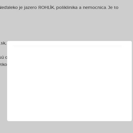
Neďaleko je jazero ROHLÍK, poliklinika a nemocnica. Je to
sk, 0904 00 33 08.
 sú orientačné a môžu podliehať zmene.
etkom realitnej kancelárie REB - REAL PARTNERS.