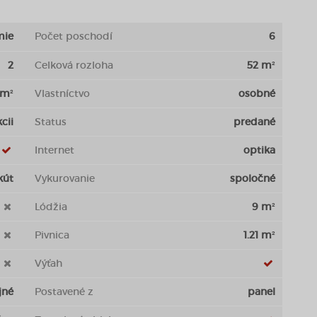
mie
Počet poschodí
6
2
Celková rozloha
52 m²
 m²
Vlastníctvo
osobné
cii
Status
predané
Internet
optika
kút
Vykurovanie
spoločné
Lódžia
9 m²
Pivnica
1.21 m²
Výťah
jné
Postavené z
panel