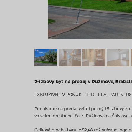
2-izbový byt na predaj v Ružinove, Bratisl
EXKLUZÍVNE V PONUKE REB - REAL PARTNERS
Ponúkame na predaj veľmi pekný 1,5 izbový zr
vo veľmi obľúbenej časti Ružinova na Šalviovej u
Celková plocha bytu je 52,48 m2 vrátane loggie 