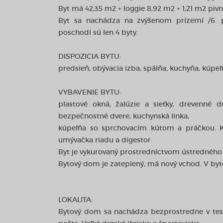
Byt má 42,35 m2 + loggie 8,92 m2 + 1,21 m2 pivn
Byt sa nachádza na zvýšenom prízemí /6.
poschodí sú len 4 byty.
DISPOZICIA BYTU:
predsieň, obývacia izba, spálňa, kuchyňa, kúpeľ
VYBAVENIE BYTU:
plastové okná, žalúzie a sieťky, drevenné d
bezpečnostné dvere, kuchynská linka,
kúpeľňa so sprchovacím kútom a práčkou. Ku
umývačka riadu a digestor.
Byt je vykurovaný prostredníctvom ústredného kú
Bytový dom je zateplený, má nový vchod. V byte
LOKALITA:
Bytový dom sa nachádza bezprostredne v tesn