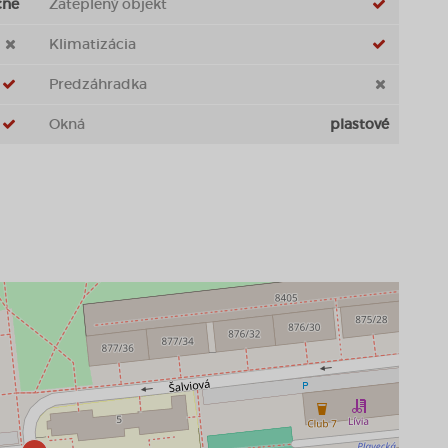
čne
Zateplený objekt
Klimatizácia
Predzáhradka
Okná
plastové