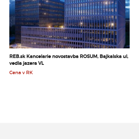
REB.sk Kancelarie novostavba ROSUM, Bajkalska ul,
vedla jazera VL
p
Cena v RK
5