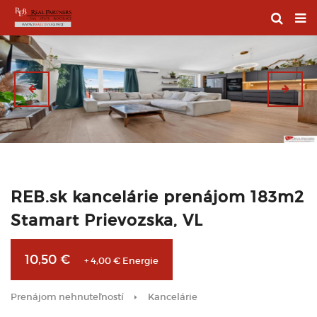
REB.sk kancelárie prenájom 183m2
Stamart Prievozska, VL
10,50 €
+ 4,00 € Energie
Prenájom nehnuteľností
Kancelárie