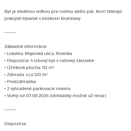
Byt je ideálnou voľbou pre rodinu alebo pár, ktorí hľadajú
pokojné bývanie v blízkosti Bratislavy.
⸻
Základné informácie
• Lokalita: Majerská ulica, Rovinka
• Dispozícia: 4-izbový byt v radovej zástavbe
• Úžitková plocha: 112 m²
• Záhrada: cca 120 m²
• Predzáhradka
• 2 vyhradené parkovacie miesta
• Voľný od 07.08.2026 (obhliadky možné už teraz)
⸻
Dispozícia: