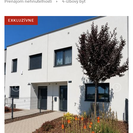
Prenájom nehnuteľností
4-izbový byt
EXKLUZÍVNE