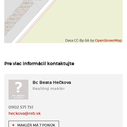
Data CC-By-SA by
OpenStreetMap
Pre viac informácií kontaktujte
Bc Beata Hečkova
Realitný maklér
0902 571 731
heckova@reb.sk
MAKLÉR MÁ 7 PONÚK