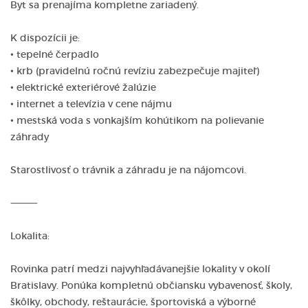
Byt sa prenajíma kompletne zariadený.
K dispozícii je:
• tepelné čerpadlo
• krb (pravidelnú ročnú revíziu zabezpečuje majiteľ)
• elektrické exteriérové žalúzie
• internet a televízia v cene nájmu
• mestská voda s vonkajším kohútikom na polievanie
záhrady
Starostlivosť o trávnik a záhradu je na nájomcovi.
⸻
Lokalita:
Rovinka patrí medzi najvyhľadávanejšie lokality v okolí
Bratislavy. Ponúka kompletnú občiansku vybavenosť, školy,
škôlky, obchody, reštaurácie, športoviská a výborné