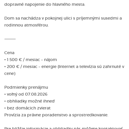
dopravné napojenie do hlavného mesta.
Dom sa nachádza v pokojnej ulici s príjemnými susedmi a
rodinnou atmosférou.
⸻
Cena
• 1 500 € / mesiac – nájom
• 200 € / mesiac – energie (Internet a televízia sú zahrnuté v
cene)
Podmienky prenájmu
• voľný od 07.08.2026
• obhliadky možné ihneď
• bez domácich zvierat
Provízia za právne poradenstvo a sprostredkovanie.
Pre bližšie informácie a obhliadky nás môžete kontaktovať