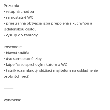
Prízemie
• vstupná chodba
• samostatné WC
• priestranná obývacia izba prepojená s kuchyňou a
jedálenskou časťou
• výstup do záhrady
Poschodie
• hlavná spálňa
• dve samostatné izby
• kúpeľňa so sprchovým kútom a WC
• šatník (uzamknutý, slúžiaci majiteľom na uskladnenie
osobných vecí)
⸻
Vybavenie: