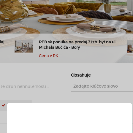
daj
REB.sk ponúka na predaj 3 izb. byt na ul.
Michala Bučiča - Bory
Cena v RK
Obsahuje
te druh nehnuteľnosti ..
PODNÁJOM