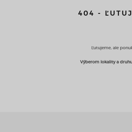
404 - ĽUTU
Ľutujeme, ale ponuk
Výberom lokality a druhu