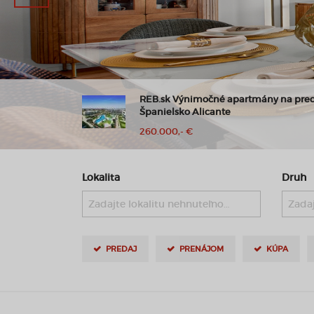
| Balkón,
REB.sk Výnimočné apartmány na pre
ah
Španielsko Alicante
260.000,- €
Lokalita
Druh
Zadajte lokalitu nehnuteľnosti ..
Zadaj
PREDAJ
PRENÁJOM
KÚPA