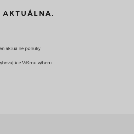
E AKTUÁLNA.
len aktuálne ponuky.
vyhovujúce Vášmu výberu.