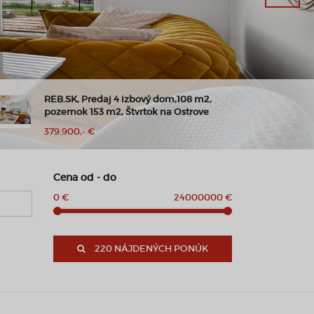
REB.SK, Predaj 4 izbový dom,108 m2,
pozemok 153 m2, Štvrtok na Ostrove
379.900,- €
Cena od - do
0 €
24000000 €
220 NÁJDENÝCH PONÚK