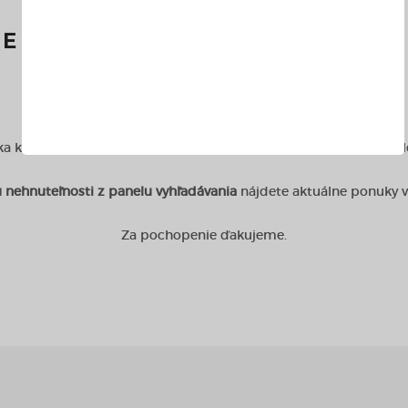
JEME, ALE PONUKA UŽ NIE J
a ktorú hľadáte, bola odstránená. Našou snahou je zverejňovať 
 nehnuteľnosti z panelu vyhľadávania
nájdete aktuálne ponuky 
Za pochopenie ďakujeme.