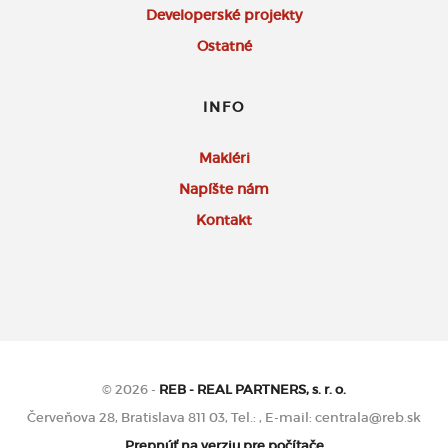
Developerské projekty
Ostatné
INFO
Makléri
Napíšte nám
Kontakt
© 2026 -
REB - REAL PARTNERS, s. r. o.
Červeňova 28, Bratislava 811 03, Tel.: , E-mail: centrala@reb.sk
Prepnúť na verziu pre počítače