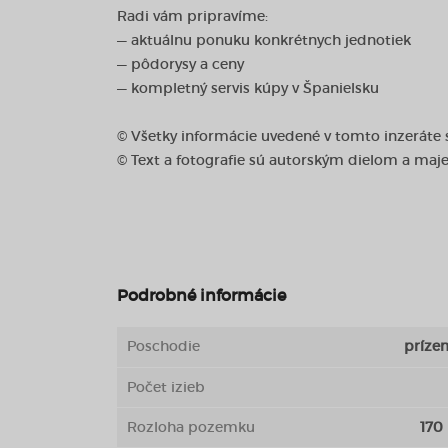
Radi vám pripravíme:
— aktuálnu ponuku konkrétnych jednotiek
— pôdorysy a ceny
— kompletný servis kúpy v Španielsku
© Všetky informácie uvedené v tomto inzeráte
© Text a fotografie sú autorským dielom a maj
Podrobné informácie
Poschodie
príze
Počet izieb
Rozloha pozemku
170