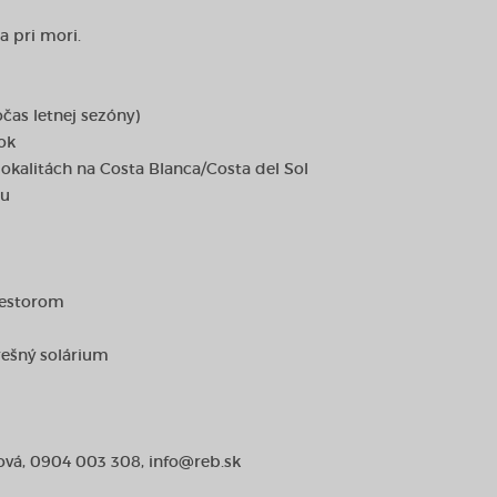
a pri mori.
čas letnej sezóny)
ok
lokalitách na Costa Blanca/Costa del Sol
ou
iestorom
trešný solárium
šová, 0904 003 308, info@reb.sk