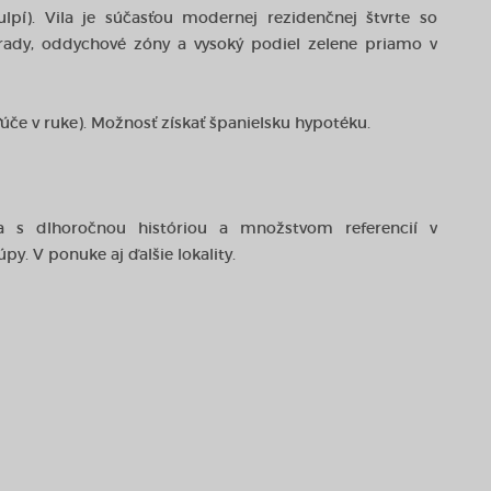
ulpí). Vila je súčasťou modernej rezidenčnej štvrte so
ady, oddychové zóny a vysoký podiel zelene priamo v
ľúče v ruke). Možnosť získať španielsku hypotéku.
a s dlhoročnou históriou a množstvom referencií v
. V ponuke aj ďalšie lokality.