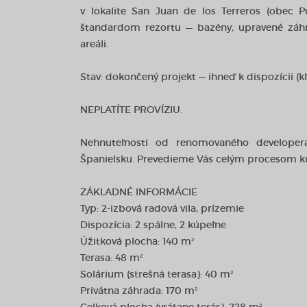
v lokalite San Juan de los Terreros (obec P
štandardom rezortu — bazény, upravené záhr
areáli.
Stav: dokončený projekt — ihneď k dispozícii (k
NEPLATÍTE PROVÍZIU.
Nehnuteľnosti od renomovaného developer
Španielsku. Prevedieme Vás celým procesom kúpy
ZÁKLADNÉ INFORMÁCIE
Typ: 2-izbová radová vila, prízemie
Dispozícia: 2 spálne, 2 kúpeľne
Úžitková plocha: 140 m²
Terasa: 48 m²
Solárium (strešná terasa): 40 m²
Privátna záhrada: 170 m²