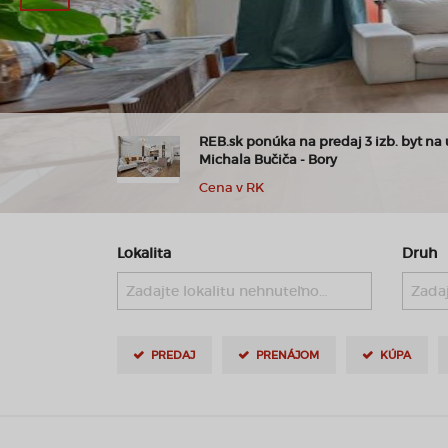
ny na predaj
REB.sk ponúka na predaj 3 izb. byt na u
Michala Bučiča - Bory
Cena v RK
Lokalita
Druh
Zadajte lokalitu nehnuteľnosti ..
Zadaj
PREDAJ
PRENÁJOM
KÚPA