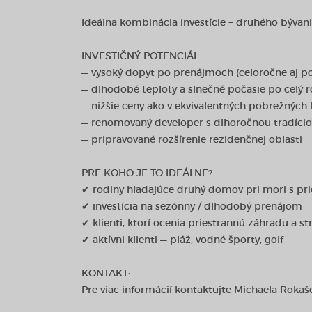
Ideálna kombinácia investície + druhého bývani
INVESTIČNÝ POTENCIÁL
— vysoký dopyt po prenájmoch (celoročne aj po
— dlhodobé teploty a slnečné počasie po celý r
— nižšie ceny ako v ekvivalentných pobrežných 
— renomovaný developer s dlhoročnou tradíci
— pripravované rozšírenie rezidenčnej oblasti
PRE KOHO JE TO IDEÁLNE?
✔ rodiny hľadajúce druhý domov pri mori s pr
✔ investícia na sezónny / dlhodobý prenájom
✔ klienti, ktorí ocenia priestrannú záhradu a s
✔ aktívni klienti — pláž, vodné športy, golf
KONTAKT:
Pre viac informácií kontaktujte Michaela Roka