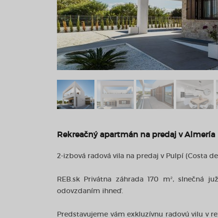
Rekreačný apartmán na predaj v Almería
2-izbová radová vila na predaj v Pulpí (Costa d
REB.sk Privátna záhrada 170 m², slnečná juž
odovzdaním ihneď.
Predstavujeme vám exkluzívnu radovú vilu v 