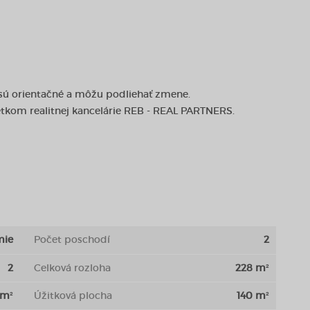
 sú orientačné a môžu podliehať zmene.
etkom realitnej kancelárie REB - REAL PARTNERS.
mie
Počet poschodí
2
2
Celková rozloha
228 m²
 m²
Úžitková plocha
140 m²