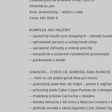
Celková plocha (vrátane terás): 228 m²
Orientácia: juh
Stav: dokončený — kľúče v ruke
Cena: 383 000 €
KOMPLEX AKO REZORT
— spoločný bazén pre dospelých + detský bazé
— vyhrievané jacuzzi a oddychové zóny
— upravené záhrady a zelené plochy
— bezpečné a uzavreté rezidenčné prostredie
— parkovanie v areáli
LOKALITA — COSTA DE ALMERÍA, SAN JUAN DE
— ~400 m od pláže (prvá línia pri mori)
— pobrežný úsek Mar de Pulpí — jeden z najčist
— prírodný park Cabo Cope-Puntas de Calnegre 
— malebný prístav Garrucha v dosahu
— letiská Almería (~50 min) a Murcia–Corvera (
— golfové ihriská v okolí (Aguilón Golf, Desert S