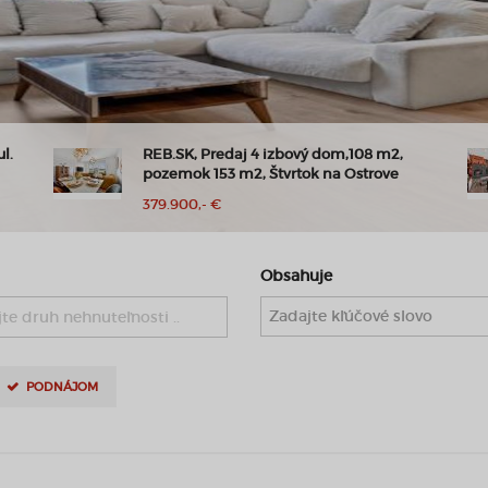
l.
REB.SK, Predaj 4 izbový dom,108 m2,
pozemok 153 m2, Štvrtok na Ostrove
379.900,- €
Obsahuje
te druh nehnuteľnosti ..
PODNÁJOM