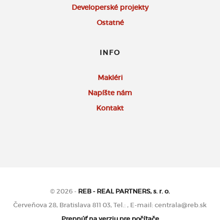
Developerské projekty
Ostatné
INFO
Makléri
Napíšte nám
Kontakt
© 2026 -
REB - REAL PARTNERS, s. r. o.
Červeňova 28, Bratislava 811 03, Tel.: , E-mail: centrala@reb.sk
Prepnúť na verziu pre počítače