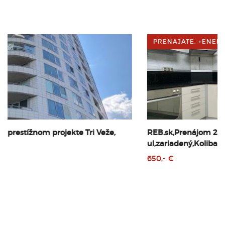
PRENAJATE, +ENERGIE
REB.sk,Prenájom 2 izbový byt,64 m2,Tupého
ul,zariadený,Koliba,BA III
650,- €