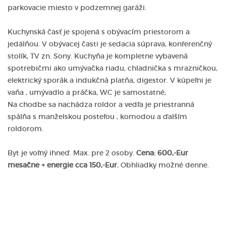
parkovacie miesto v podzemnej garáži.
Kuchynská časť je spojená s obývacím priestorom a
jedálňou. V obývacej časti je sedacia súprava, konferenčný
stolík, TV zn. Sony. Kuchyňa je kompletne vybavená
spotrebičmi ako umývačka riadu, chladnička s mrazničkou,
elektrický sporák a indukčná platňa, digestor. V kúpeľni je
vaňa , umývadlo a práčka, WC je samostatné,
Na chodbe sa nachádza roldor a vedľa je priestranná
spálňa s manželskou posteľou , komodou a ďalším
roldorom.
Byt je voľný ihneď. Max. pre 2 osoby.
Cena: 600,-Eur
mesačne + energie cca 150,-Eur.
Obhliadky možné denne.