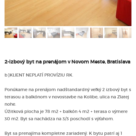
2-izbový byt na prenájom v Novom Meste, Bratislava
b]KLIENT NEPLATÍ PROVÍZIU RK.
Ponúkame na prenájom nadštandardný veľký 2 izbový byt s
terasou a balkónom v novostavbe na Kolibe, ulica na Zlatej
nohe.
Úžitková plocha je 78 m2 + balkón 4 m2 + terasa o výmere
30 m2. Byt sa nachádza na 3/3 poschodí s výťahom.
Byt sa prenajíma kompletne zariadený. K bytu patrí aj 1