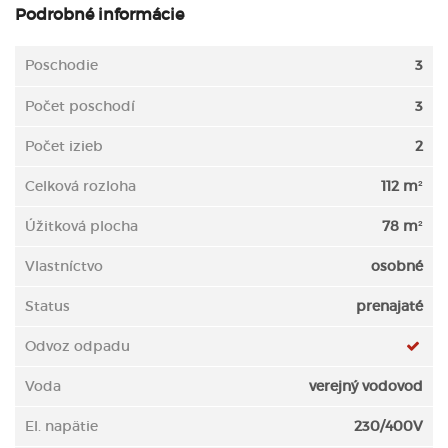
Podrobné informácie
Poschodie
3
Počet poschodí
3
Počet izieb
2
Celková rozloha
112 m²
Úžitková plocha
78 m²
Vlastníctvo
osobné
Status
prenajaté
Odvoz odpadu
Voda
verejný vodovod
El. napätie
230/400V