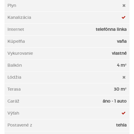
Plyn
Kanalizácia
Internet
telefónna linka
Kúpeľňa
vaňa
Vykurovanie
vlastné
Balkón
4 m²
Lódžia
Terasa
30 m²
Garáž
áno - 1 auto
Výťah
Postavené z
tehla