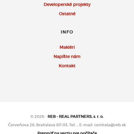
Developerské projekty
Ostatné
INFO
Makléri
Napíšte nám
Kontakt
© 2026 -
REB - REAL PARTNERS, s. r. o.
Červeňova 28, Bratislava 811 03, Tel.: , E-mail: centrala@reb.sk
Prepnúť na verziu pre počítače