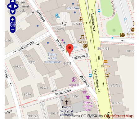
Data CC-By-SA by
OpenStreetMap