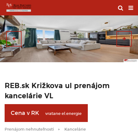
REB.sk Križkova ul prenájom
kancelárie VL
Cena v RK
vratane el.energie
Prenájom nehnuteľností
Kancelárie