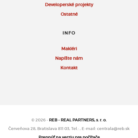
Developerské projekty
Ostatné
INFO
Makléri
Napíšte nám
Kontakt
© 2026 -
REB - REAL PARTNERS, s. r. o.
Červeňova 28, Bratislava 811 03, Tel.: , E-mail: centrala@reb.sk
Prepnúť na verziu pre počítače