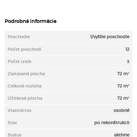
Podrobné informácie
Poschodie
1/vyššie poschodie
Počet poschodí
12
Počet izieb
3
Zastavaná plocha
72 m²
Celková rozloha
72 m²
Úžitková plocha
72 m²
Vlastníctvo
osobné
Stav
po rekonštrukcii
Status
aktívne