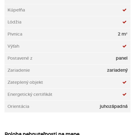
Kúpeľňa
Lódžia
Pivnica
2 m²
Výťah
Postavené z
panel
Zariadenie
zariadený
Zateplený objekt
Energetický certifikát
Orientácia
juhozápadná
Poloha nehnuteľnosti na mape