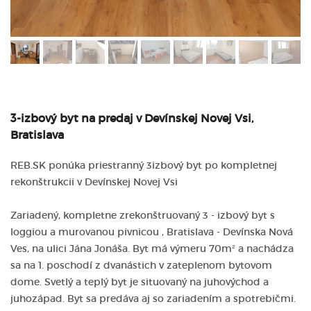
3-izbový byt na predaj v Devínskej Novej Vsi,
Bratislava
REB.SK ponúka priestranný 3izbový byt po kompletnej
rekonštrukcii v Devínskej Novej Vsi
Zariadený, kompletne zrekonštruovaný 3 - izbový byt s
loggiou a murovanou pivnicou , Bratislava - Devínska Nová
Ves, na ulici Jána Jonáša. Byt má výmeru 70m² a nachádza
sa na 1. poschodí z dvanástich v zateplenom bytovom
dome. Svetlý a teplý byt je situovaný na juhovýchod a
juhozápad. Byt sa predáva aj so zariadením a spotrebičmi.