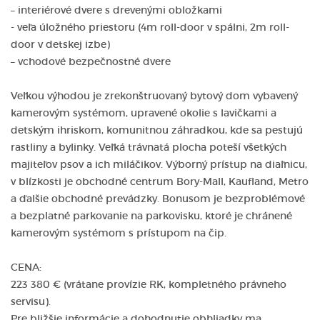
– interiérové dvere s drevenými obložkami
- veľa úložného priestoru (4m roll-door v spálni, 2m roll-
door v detskej izbe)
– vchodové bezpečnostné dvere
Veľkou výhodou je zrekonštruovaný bytový dom vybavený
kamerovým systémom, upravené okolie s lavičkami a
detským ihriskom, komunitnou záhradkou, kde sa pestujú
rastliny a bylinky. Veľká trávnatá plocha poteší všetkých
majiteľov psov a ich miláčikov. Výborný prístup na diaľnicu,
v blízkosti je obchodné centrum Bory-Mall, Kaufland, Metro
a ďalšie obchodné prevádzky. Bonusom je bezproblémové
a bezplatné parkovanie na parkovisku, ktoré je chránené
kamerovým systémom s prístupom na čip.
CENA:
223 380 € (vrátane provízie RK, kompletného právneho
servisu).
Pre bližšie informácie a dohodnutie obhliadky ma