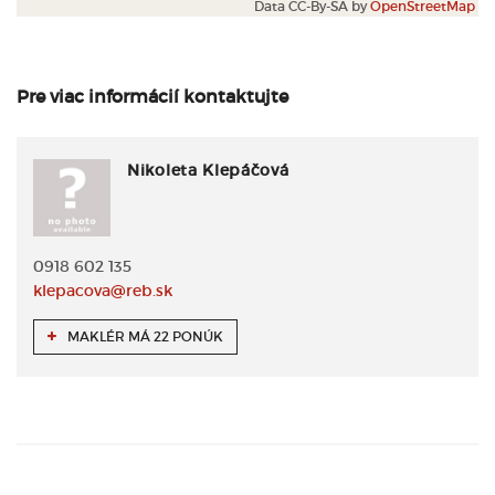
Data CC-By-SA by
OpenStreetMap
Pre viac informácií kontaktujte
Nikoleta Klepáčová
0918 602 135
klepacova@reb.sk
MAKLÉR MÁ 22 PONÚK