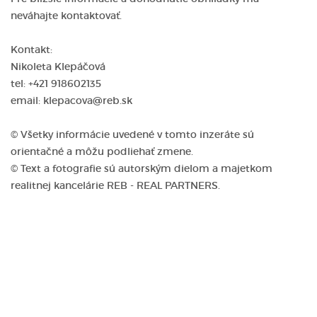
neváhajte kontaktovať.
Kontakt:
Nikoleta Klepáčová
tel: +421 918602135
email: klepacova@reb.sk
© Všetky informácie uvedené v tomto inzeráte sú
orientačné a môžu podliehať zmene.
© Text a fotografie sú autorským dielom a majetkom
realitnej kancelárie REB - REAL PARTNERS.