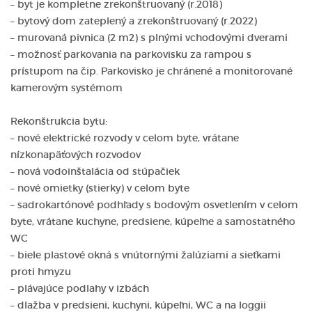
– byt je kompletne zrekonštruovaný (r.2018)
– bytový dom zateplený a zrekonštruovaný (r.2022)
– murovaná pivnica (2 m2) s plnými vchodovými dverami
– možnosť parkovania na parkovisku za rampou s
prístupom na čip. Parkovisko je chránené a monitorované
kamerovým systémom
Rekonštrukcia bytu:
– nové elektrické rozvody v celom byte, vrátane
nízkonapäťových rozvodov
– nová vodoinštalácia od stúpačiek
– nové omietky (stierky) v celom byte
– sadrokartónové podhľady s bodovým osvetlením v celom
byte, vrátane kuchyne, predsiene, kúpeľne a samostatného
WC
– biele plastové okná s vnútornými žalúziami a sieťkami
proti hmyzu
– plávajúce podlahy v izbách
– dlažba v predsieni, kuchyni, kúpeľni, WC a na loggii