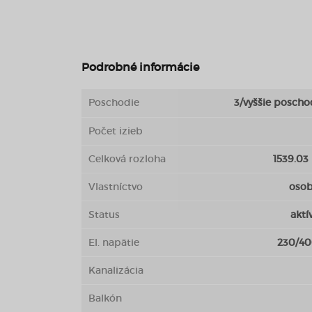
Podrobné informácie
Poschodie
3/vyššie poscho
Počet izieb
Celková rozloha
1539.03
Vlastníctvo
oso
Status
aktí
El. napätie
230/4
Kanalizácia
Balkón