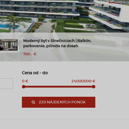
Moderný byt v Slnečniciach | Balkón,
parkovanie, príroda na dosah
700,- €
Cena od - do
0 €
24000000 €
220 NÁJDENÝCH PONÚK