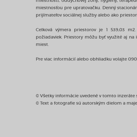
miestnosti, oddychovej zóny, hygieny, terapeut
miestnosťou pre upratovačku. Denný stacionár 
prijímateľov sociálnej služby alebo ako priestor
Celková výmera priestorov je 1 539,03 m2.
požiadaviek. Priestory môžu byť využité aj na
miest.
Pre viac informácií alebo obhliadku volajte 09
© Všetky informácie uvedené v tomto inzeráte
© Text a fotografie sú autorským dielom a maj