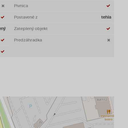
Pivnica
Postavené z
tehla
ený
Zateplený objekt
Predzáhradka