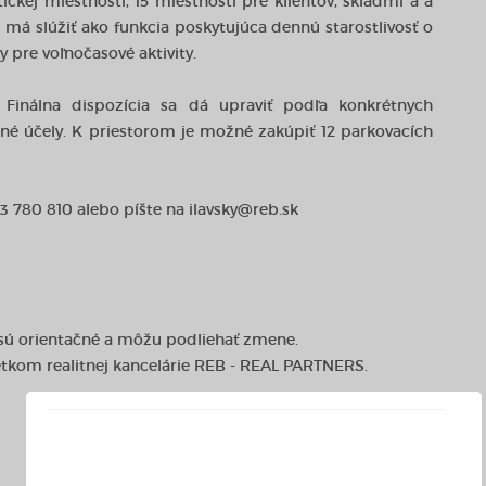
ickej miestnosti, 15 miestností pre klientov, skladmi a a
má slúžiť ako funkcia poskytujúca dennú starostlivosť o
y pre voľnočasové aktivity.
 Finálna dispozícia sa dá upraviť podľa konkrétnych
 iné účely. K priestorom je možné zakúpiť 12 parkovacích
03 780 810 alebo píšte na ilavsky@reb.sk
 sú orientačné a môžu podliehať zmene.
etkom realitnej kancelárie REB - REAL PARTNERS.