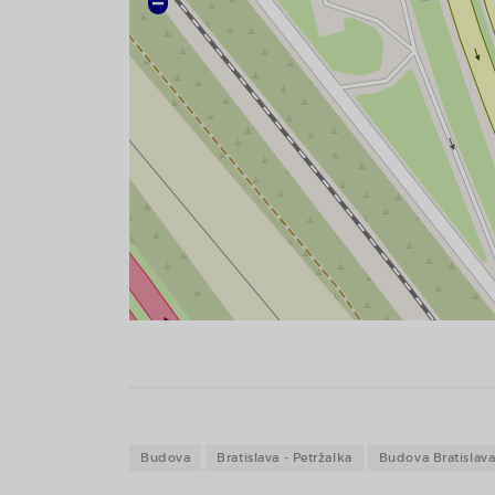
Budova
Bratislava - Petržalka
Budova Bratislava