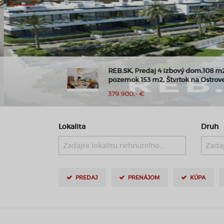
b. byt na ul.
REB.SK, Predaj 4 izbový dom,108 m2,
pozemok 153 m2, Štvrtok na Ostrove
379.900,- €
Lokalita
Druh
Zadajte lokalitu nehnuteľnosti ..
Zadaj
PREDAJ
PRENÁJOM
KÚPA