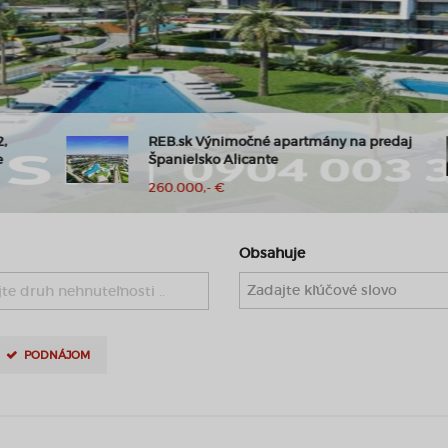
REB.sk Výnimočné apartmány na predaj
Španielsko Alicante
260.000,- €
Obsahuje
te druh nehnuteľnosti ..
PODNÁJOM