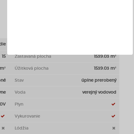
die
Počet poschodí
8
15
Zastavaná plocha
1539.03 m²
 m²
Úžitková plocha
1539.03 m²
bné
Stav
úplne prerobený
vne
Voda
verejný vodovod
00V
Plyn
Vykurovanie
Lódžia