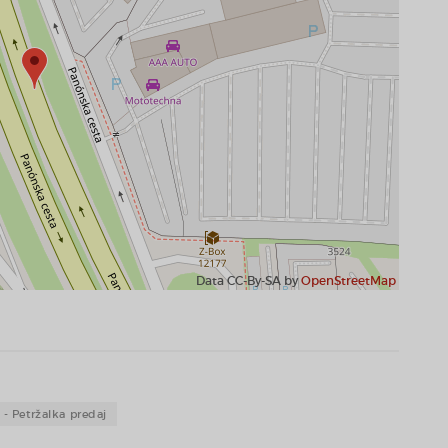
Data CC-By-SA by
OpenStreetMap
 - Petržalka predaj