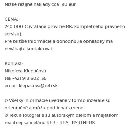
Nízke režijné náklady cca 190 eur
CENA:
240 000 € (vrátane provízie RK, kompletného právneho
servisu).
Pre bližšie informácie a dohodnutie obhliadky ma
neváhajte kontaktovať.
Kontakt:
Nikoleta Klepáčová
tel: +421 918 602 135
email: klepacova@reb.sk
© Všetky informácie uvedené v tomto inzeráte sú
orientačné a môžu podliehať zmene.
© Text a fotografie sú autorským dielom a majetkom
realitnej kancelárie REB - REAL PARTNERS.