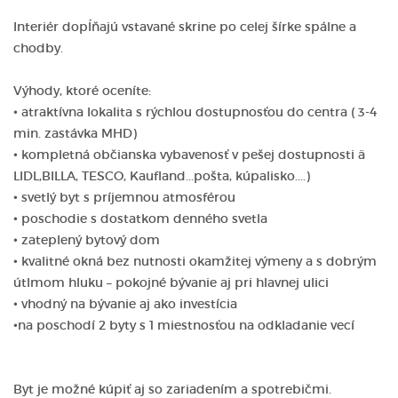
Interiér dopĺňajú vstavané skrine po celej šírke spálne a
chodby.
Výhody, ktoré oceníte:
• atraktívna lokalita s rýchlou dostupnosťou do centra ( 3-4
min. zastávka MHD)
• kompletná občianska vybavenosť v pešej dostupnosti ä
LIDL,BILLA, TESCO, Kaufland...pošta, kúpalisko....)
• svetlý byt s príjemnou atmosférou
• poschodie s dostatkom denného svetla
• zateplený bytový dom
• kvalitné okná bez nutnosti okamžitej výmeny a s dobrým
útlmom hluku – pokojné bývanie aj pri hlavnej ulici
• vhodný na bývanie aj ako investícia
•na poschodí 2 byty s 1 miestnosťou na odkladanie vecí
Byt je možné kúpiť aj so zariadením a spotrebičmi.