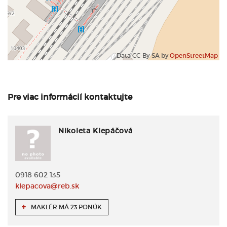
Data CC-By-SA by
OpenStreetMap
Pre viac informácií kontaktujte
Nikoleta Klepáčová
0918 602 135
klepacova@reb.sk
MAKLÉR MÁ 23 PONÚK