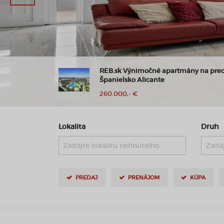
| Balkón,
REB.sk Výnimočné apartmány na pre
ah
Španielsko Alicante
260.000,- €
Lokalita
Druh
Zadajte lokalitu nehnuteľnosti ..
Zadaj
PREDAJ
PRENÁJOM
KÚPA