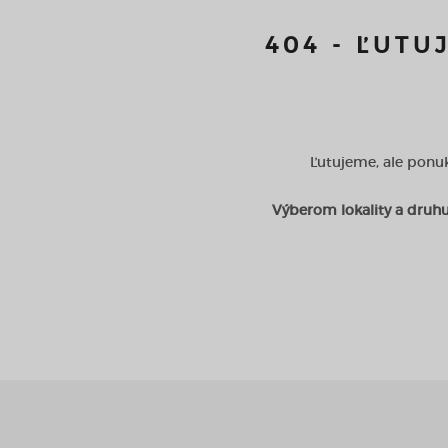
404 - ĽUTU
Ľutujeme, ale ponuk
Výberom lokality a druhu