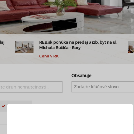
daj
REB.sk ponúka na predaj 3 izb. byt na ul.
Michala Bučiča - Bory
Cena v RK
Obsahuje
te druh nehnuteľnosti ..
PODNÁJOM