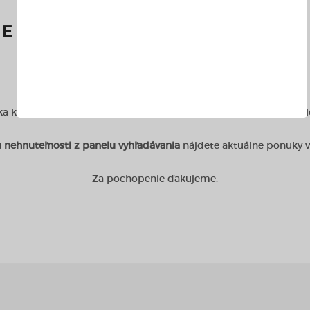
JEME, ALE PONUKA UŽ NIE J
a ktorú hľadáte, bola odstránená. Našou snahou je zverejňovať 
 nehnuteľnosti z panelu vyhľadávania
nájdete aktuálne ponuky 
Za pochopenie ďakujeme.