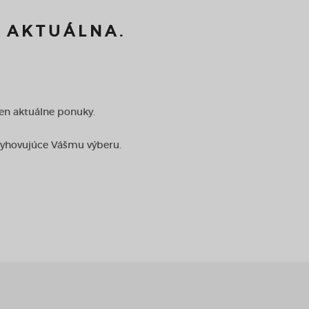
E AKTUÁLNA.
len aktuálne ponuky.
vyhovujúce Vášmu výberu.