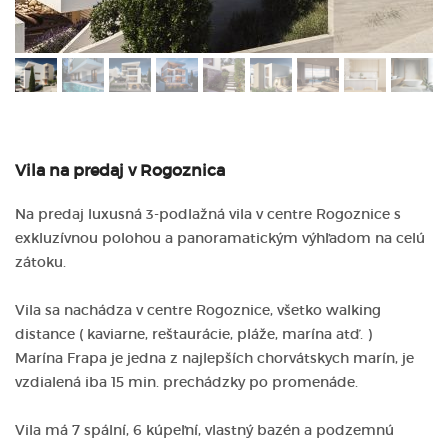
Vila na predaj v Rogoznica
Na predaj luxusná 3-podlažná vila v centre Rogoznice s
exkluzívnou polohou a panoramatickým výhľadom na celú
zátoku.
Vila sa nachádza v centre Rogoznice, všetko walking
distance ( kaviarne, reštaurácie, pláže, marína atď. )
Marína Frapa je jedna z najlepších chorvátskych marín, je
vzdialená iba 15 min. prechádzky po promenáde.
Vila má 7 spální, 6 kúpeľní, vlastný bazén a podzemnú