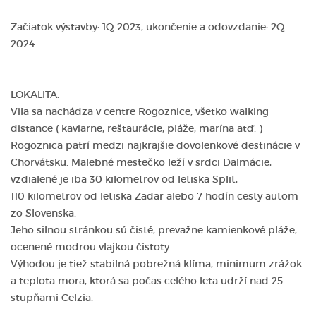
Začiatok výstavby: 1Q 2023, ukončenie a odovzdanie: 2Q
2024
LOKALITA:
Vila sa nachádza v centre Rogoznice, všetko walking
distance ( kaviarne, reštaurácie, pláže, marína atď. )
Rogoznica patrí medzi najkrajšie dovolenkové destinácie v
Chorvátsku. Malebné mestečko leží v srdci Dalmácie,
vzdialené je iba 30 kilometrov od letiska Split,
110 kilometrov od letiska Zadar alebo 7 hodín cesty autom
zo Slovenska.
Jeho silnou stránkou sú čisté, prevažne kamienkové pláže,
ocenené modrou vlajkou čistoty.
Výhodou je tiež stabilná pobrežná klíma, minimum zrážok
a teplota mora, ktorá sa počas celého leta udrží nad 25
stupňami Celzia.