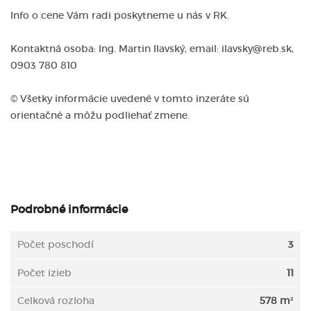
Info o cene Vám radi poskytneme u nás v RK.
Kontaktná osoba: Ing. Martin Ilavský, email: ilavsky@reb.sk,
0903 780 810
© Všetky informácie uvedené v tomto inzeráte sú
orientačné a môžu podliehať zmene.
Podrobné informácie
Počet poschodí
3
Počet izieb
11
Celková rozloha
578 m²