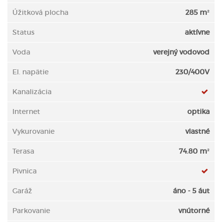
Úžitková plocha
285 m²
Status
aktívne
Voda
verejný vodovod
El. napätie
230/400V
Kanalizácia
Internet
optika
Vykurovanie
vlastné
Terasa
74.80 m²
Pivnica
Garáž
áno - 5 áut
Parkovanie
vnútorné