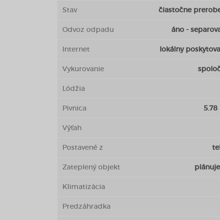
Stav
čiastočne prerob
Odvoz odpadu
áno - separov
Internet
lokálny poskytova
Vykurovanie
spolo
Lódžia
Pivnica
5.78
Výťah
Postavené z
te
Zateplený objekt
plánuje
Klimatizácia
Predzáhradka