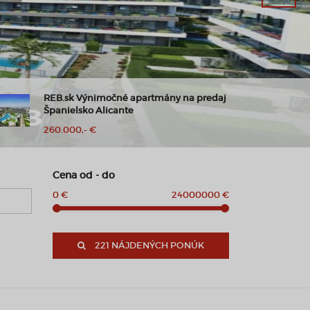
Moderný byt v Slnečniciach | Balkón,
parkovanie, príroda na dosah
700,- €
Cena od - do
0 €
24000000 €
221 NÁJDENÝCH PONÚK