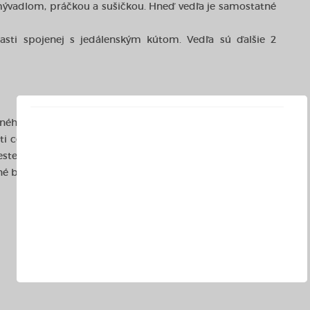
mývadlom, práčkou a sušičkou. Hneď vedľa je samostatné
sti spojenej s jedálenským kútom. Vedľa sú ďalšie 2
vného mesta s vynikajúcou infraštruktúrou.
i centra, poteší ľudí smerujúcich za kultúrou, prípadne
ste.
né bývanie.