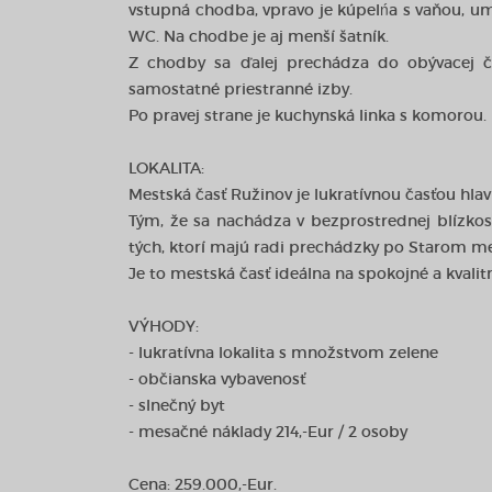
vstupná chodba, vpravo je kúpelńa s vaňou, u
WC. Na chodbe je aj menší šatník.
Z chodby sa ďalej prechádza do obývacej ča
samostatné priestranné izby.
Po pravej strane je kuchynská linka s komorou.
LOKALITA:
Mestská časť Ružinov je lukratívnou časťou hla
Tým, že sa nachádza v bezprostrednej blízkost
tých, ktorí majú radi prechádzky po Starom me
Je to mestská časť ideálna na spokojné a kvalit
VÝHODY:
- lukratívna lokalita s množstvom zelene
- občianska vybavenosť
- slnečný byt
- mesačné náklady 214,-Eur / 2 osoby
Cena: 259.000,-Eur.