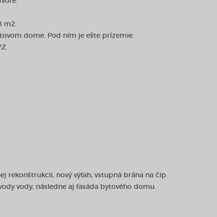
dvore.
8 m2.
tovom dome. Pod ním je ešte prízemie.
VZ.
 rekonštrukcii, nový výťah, vstupná brána na čip.
zvody vody, následne aj fasáda bytového domu.