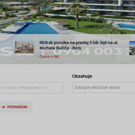
l.
REB.sk Výnimočné apartmány na predaj
Španielsko Alicante
260.000,- €
Obsahuje
te druh nehnuteľnosti ..
PODNÁJOM