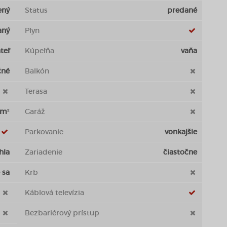
ený
Status
predané
aný
Plyn
teľ
Kúpeľňa
vaňa
čné
Balkón
Terasa
 m²
Garáž
Parkovanie
vonkajšie
hla
Zariadenie
čiastočne
 sa
Krb
Káblová televízia
Bezbariérový prístup