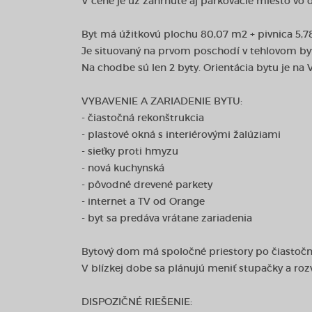
V cene je už zahrnuté aj parkovacie miesto vo 
Byt má úžitkovú plochu 80,07 m2 + pivnica 5,7
Je situovaný na prvom poschodí v tehlovom by
Na chodbe sú len 2 byty. Orientácia bytu je na 
VYBAVENIE A ZARIADENIE BYTU:
- čiastočná rekonštrukcia
- plastové okná s interiérovými žalúziami
- sieťky proti hmyzu
- nová kuchynská
- pôvodné drevené parkety
- internet a TV od Orange
- byt sa predáva vrátane zariadenia
Bytový dom má spoločné priestory po čiastočnej
V blízkej dobe sa plánujú meniť stupačky a ro
DISPOZIČNÉ RIEŠENIE: