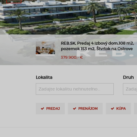
m,108 m2,
REB.sk ponúka na predaj 3 izb. byt na u
 Ostrove
Michala Bučiča - Bory
Cena v RK
Lokalita
Druh
Zadajte lokalitu nehnuteľnosti ..
Zadaj
PREDAJ
PRENÁJOM
KÚPA