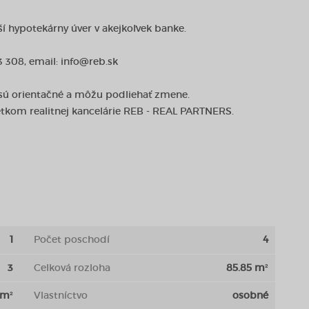
 hypotekárny úver v akejkoľvek banke.
 308, email: info@reb.sk
 sú orientačné a môžu podliehať zmene.
etkom realitnej kancelárie REB - REAL PARTNERS.
1
Počet poschodí
4
3
Celková rozloha
85.85 m²
 m²
Vlastníctvo
osobné