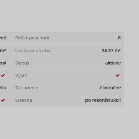
ené
Počet poschodí
6
 m²
Úžitková plocha
36.37 m²
ený
Status
aktívne
Výťah
hla
Zariadenie
čiastočne
Strecha
po rekonštrukcii