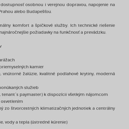
á dostupnosť osobnou i verejnou dopravou, napojenie na
, Prahou alebo Budapešťou.
málny komfort a špičkové služby. Ich technické riešenie
e najnáročnejšie požiadavky na funkčnosť a prevádzku.
v
arážach
priemyselných kamier
e, vnútorné žalúzie, kvalitné podlahové krytiny, moderná
 ponúkaných služieb
eň, tenant´s paymaster) k dispozícii všetkým nájomcom
 osvetlením
ý zo štvorcestných klimatizačných jednotiek a centrálny
, vody a tepla (ústredné kúrenie)