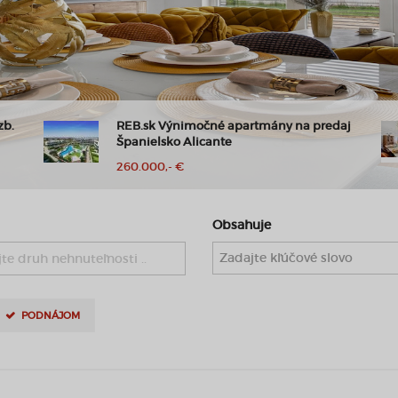
daj
REB.SK, Predaj 4 izbový dom,108 m2,
pozemok 153 m2, Štvrtok na Ostrove
379.900,- €
Obsahuje
te druh nehnuteľnosti ..
PODNÁJOM