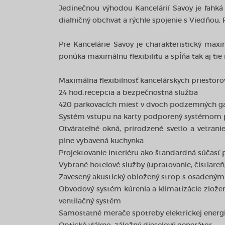
Jedinečnou výhodou Kancelárií Savoy je ľahk
diaľničný obchvat a rýchle spojenie s Viedňou
Pre Kancelárie Savoy je charakteristický maxi
ponúka maximálnu flexibilitu a spĺňa tak aj ti
Maximálna flexibilnosť kancelárskych priestoro
24 hod.recepcia a bezpečnostná služba
420 parkovacích miest v dvoch podzemných g
Systém vstupu na karty podporený systémom 
Otvárateľné okná, prirodzené svetlo a vetrani
plne vybavená kuchynka
Projektovanie interiéru ako štandardná súčasť
Vybrané hotelové služby (upratovanie, čistiar
Zavesený akustický obložený strop s osadeným
Obvodový systém kúrenia a klimatizácie zložen
ventilačný systém
Samostatné merače spotreby elektrickej energie