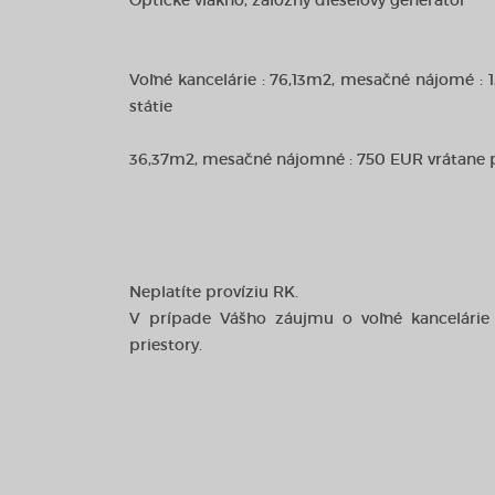
Optické vlákno, záložný dieselový generátor
Voľné kancelárie : 76,13m2, mesačné nájomé :
státie
36,37m2, mesačné nájomné : 750 EUR vrátane p
Neplatíte províziu RK.
V prípade Vášho záujmu o voľné kancelárie
priestory.