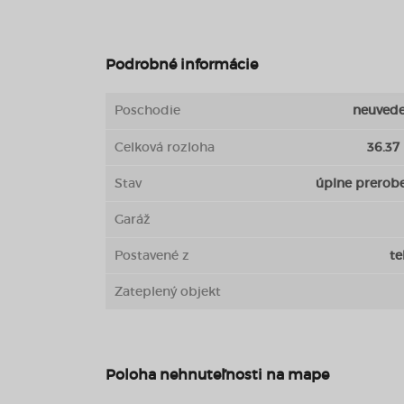
Podrobné informácie
Poschodie
neuved
Celková rozloha
36.37
Stav
úplne prerob
Garáž
Postavené z
te
Zateplený objekt
Poloha nehnuteľnosti na mape