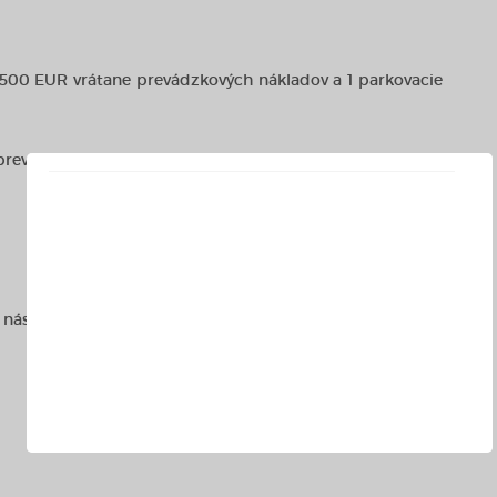
 1500 EUR vrátane prevádzkových nákladov a 1 parkovacie
revádzkových nákladov a 1 parkovacie státie
 nás kontaktujte, môžeme Vám ponúknuť aj iné voľné