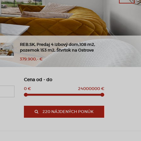
Moderný byt v Slnečniciach | Balkón,
parkovanie, príroda na dosah
700,- €
Cena od - do
0 €
24000000 €
220 NÁJDENÝCH PONÚK