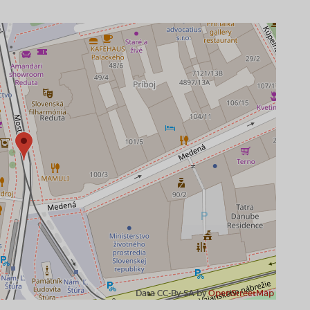
Data CC-By-SA by
OpenStreetMap