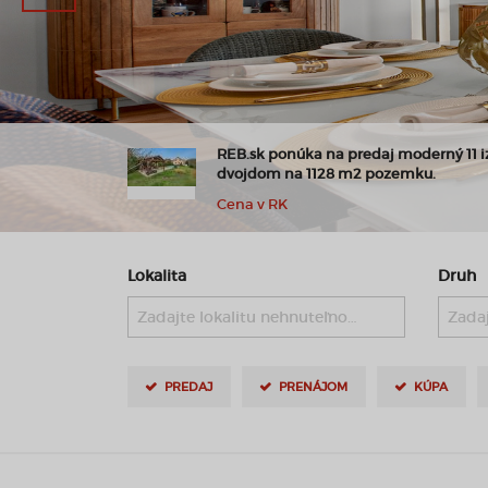
derný 11 izb.
REB.sk Výnimočné apartmány na pre
ku.
Španielsko Alicante
260.000,- €
Lokalita
Druh
Zadajte lokalitu nehnuteľnosti ..
Zadaj
PREDAJ
PRENÁJOM
KÚPA